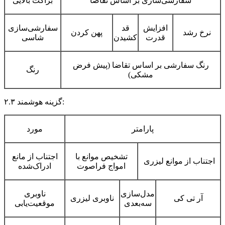
سفارشی‌سازی بر اساس تقاضا
براکت بالایی
افزایش
قد
سفارشی‌سازی
نرخ رشد
پهن کردن
قدرت
کشیدن
شاسی
رنگ سفارشی بر اساس تقاضا (پیش فرض
رنگ
مشکی)
:
۲.۳ گزینه هوشمند
پارامتر
مورد
تشخیص موانع با
اجتناب از مانع
اجتناب از موانع لیزری
امواج فراصوت
ادراک‌شده
مدل‌سازی
ناوبری
آر تی کی
ناوبری لیزری
سه‌بعدی
موقعیت‌یابی