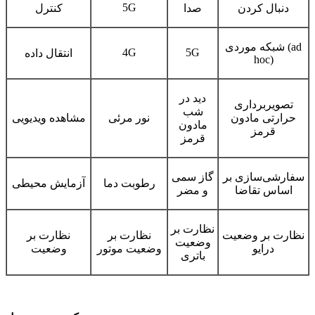
5G
دنبال کردن
صدا
کنترل
شبکه موردی (ad
4G
5G
انتقال داده
hoc)
دید در
تصویربرداری
شب
حرارتی مادون
نور مرئی
مشاهده ویدیویی
مادون
قرمز
قرمز
سفارشی‌سازی بر
گاز سمی
رطوبت دما
آزمایش محیطی
اساس تقاضا
و مضر
نظارت بر
نظارت بر وضعیت
نظارت بر
نظارت بر
وضعیت
درایو
وضعیت موتور
وضعیت
باتری