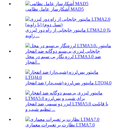
آشکارساز عامل نظامی MAD5
مانیتور جابجایی از راه دور لیزری LTMA2.0 [با
زاویه ...
لرزه نگار بی سیم در محل LTMA3.0 ضد
انفجار...
مانیتور پس‌لرزه (شیب‌دار) ضد انفجار LTQJ4.0
لیزر دو سیمی ضد انفجار LTMA5.0 با قابلیت
تنظیم شیب و ...
نظارت بر تغییرات معماری LTMA7.0