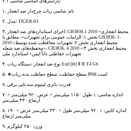
۲.۱ پارامترهای اساسی شاسی:
۱. نام: شاسی ربات چرخ‌دار ضد انفجار
۲. مدل: TIGER-03
۳. اجرای استانداردهای ضد انفجار: GB3836.1 2010 «محیط انفجاری
بخش ۱: الزامات عمومی برای تجهیزات»، مطابق با GB3836. 1-
2010 «محیط انفجاری بخش ۲: تجهیزات محافظت شده توسط
محفظه‌های ضد شعله»، CB3836. 4 2010 «محیط انفجاری بخش ۴:
تجهیزات حفاظتی ذاتاً ایمن» استاندارد ملی
۴. نوع ضد انفجار: دستگاه ربات Exd [ib] Ⅱ B T4 Gb
۵. ★سطح حفاظت: سطح حفاظت بدنه ربات IP68 است
6. قدرت: باتری لیتیوم سه تایی برقی
۷. اندازه شاسی: ≤ طول ۱۱۵۰ میلی‌متر × عرض ۹۲۰ میلی‌متر ×
ارتفاع ۴۳۰ میلی‌متر
۸. اندازه کابین: ≤ ۹۲۰ میلی‌متر طول × ۳۳۰ میلی‌متر عرض × ۱۹۰
میلی‌متر ارتفاع
۹. وزن: ۲۵۰ کیلوگرم