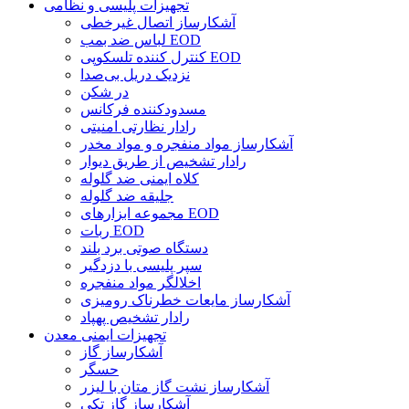
تجهیزات پلیسی و نظامی
آشکارساز اتصال غیرخطی
لباس ضد بمب EOD
کنترل کننده تلسکوپی EOD
نزدیک دریل بی‌صدا
در شکن
مسدودکننده فرکانس
رادار نظارتی امنیتی
آشکارساز مواد منفجره و مواد مخدر
رادار تشخیص از طریق دیوار
کلاه ایمنی ضد گلوله
جلیقه ضد گلوله
مجموعه ابزارهای EOD
ربات EOD
دستگاه صوتی برد بلند
سپر پلیسی با دزدگیر
اخلالگر مواد منفجره
آشکارساز مایعات خطرناک رومیزی
رادار تشخیص پهپاد
تجهیزات ایمنی معدن
آشکارساز گاز
حسگر
آشکارساز نشت گاز متان با لیزر
آشکارساز گاز تکی