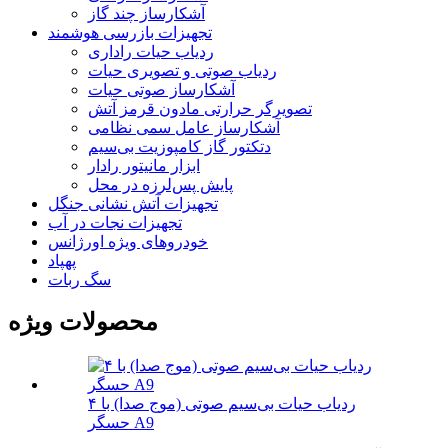
آشکارساز چند گاز
تجهیزات بازرسی هوشمند
ردیاب حیات راداری
ردیاب صوتی و تصویری حیات
آشکارساز صوتی حیات
تصویرگر حرارتی مادون قرمز آتش
آشکارساز عامل سمی نظامی
دتکتور گاز کامپوزیت بی‌سیم
ابزار مانیتور رادار
پایش پس‌لرزه در محل
تجهیزات آتش نشانی جنگل
تجهیزات نجات در آب
خودروهای ویژه اورژانس
پهپاد
سگ ربات
محصولات ویژه
ردیاب حیات بی‌سیم صوتی (موج صدا) با ۴
حسگر A9