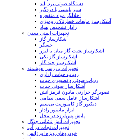
دستگاه صوتی برد بلند
سپر پلیسی با دزدگیر
اخلالگر مواد منفجره
آشکارساز مایعات خطرناک رومیزی
رادار تشخیص پهپاد
تجهیزات ایمنی معدن
آشکارساز گاز
حسگر
آشکارساز نشت گاز متان با لیزر
آشکارساز گاز تکی
آشکارساز چند گاز
تجهیزات بازرسی هوشمند
ردیاب حیات راداری
ردیاب صوتی و تصویری حیات
آشکارساز صوتی حیات
تصویرگر حرارتی مادون قرمز آتش
آشکارساز عامل سمی نظامی
دتکتور گاز کامپوزیت بی‌سیم
ابزار مانیتور رادار
پایش پس‌لرزه در محل
تجهیزات آتش نشانی جنگل
تجهیزات نجات در آب
خودروهای ویژه اورژانس