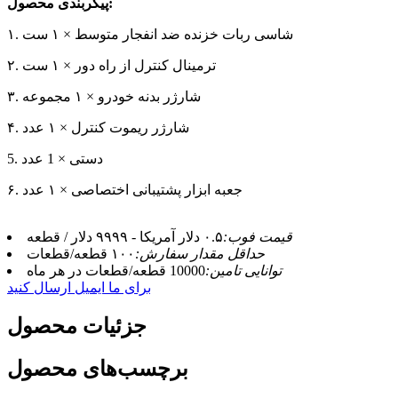
:
پیکربندی محصول
۱. شاسی ربات خزنده ضد انفجار متوسط ​​× ۱ ست
۲. ترمینال کنترل از راه دور × ۱ ست
۳. شارژر بدنه خودرو × ۱ مجموعه
۴. شارژر ریموت کنترل × ۱ عدد
5. دستی × 1 عدد
۶. جعبه ابزار پشتیبانی اختصاصی × ۱ عدد
قیمت فوب:
۰.۵ دلار آمریکا - ۹۹۹۹ دلار / قطعه
حداقل مقدار سفارش:
۱۰۰ قطعه/قطعات
توانایی تامین:
10000 قطعه/قطعات در هر ماه
برای ما ایمیل ارسال کنید
جزئیات محصول
برچسب‌های محصول