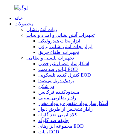
خانه
محصولات
ربات آتش نشان
تجهیزات آتش نشانی و امداد و نجات
ابزار نجات هیدرولیکی
ابزار نجات آتش نشانی برقی
تجهیزات اطفاء حریق
تجهیزات پلیسی و نظامی
آشکارساز اتصال غیرخطی
لباس ضد بمب EOD
کنترل کننده تلسکوپی EOD
نزدیک دریل بی‌صدا
در شکن
مسدودکننده فرکانس
رادار نظارتی امنیتی
آشکارساز مواد منفجره و مواد مخدر
رادار تشخیص از طریق دیوار
کلاه ایمنی ضد گلوله
جلیقه ضد گلوله
مجموعه ابزارهای EOD
ربات EOD