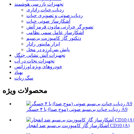
تجهیزات بازرسی هوشمند
ردیاب حیات راداری
ردیاب صوتی و تصویری حیات
آشکارساز صوتی حیات
تصویرگر حرارتی مادون قرمز آتش
آشکارساز عامل سمی نظامی
دتکتور گاز کامپوزیت بی‌سیم
ابزار مانیتور رادار
پایش پس‌لرزه در محل
تجهیزات آتش نشانی جنگل
تجهیزات نجات در آب
خودروهای ویژه اورژانس
پهپاد
سگ ربات
محصولات ویژه
ردیاب حیات بی‌سیم صوتی (موج صدا) با ۴ حسگر A9
آشکارساز گاز کامپوزیت بی‌سیم ضد انفجار CD10 (A)