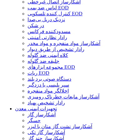
آشکارساز اتصال غیرخطی
لباس ضد بمب EOD
کنترل کننده تلسکوپی EOD
نزدیک دریل بی‌صدا
در شکن
مسدودکننده فرکانس
رادار نظارتی امنیتی
آشکارساز مواد منفجره و مواد مخدر
رادار تشخیص از طریق دیوار
کلاه ایمنی ضد گلوله
جلیقه ضد گلوله
مجموعه ابزارهای EOD
ربات EOD
دستگاه صوتی برد بلند
سپر پلیسی با دزدگیر
اخلالگر مواد منفجره
آشکارساز مایعات خطرناک رومیزی
رادار تشخیص پهپاد
تجهیزات ایمنی معدن
آشکارساز گاز
حسگر
آشکارساز نشت گاز متان با لیزر
آشکارساز گاز تکی
آشکارساز چند گاز