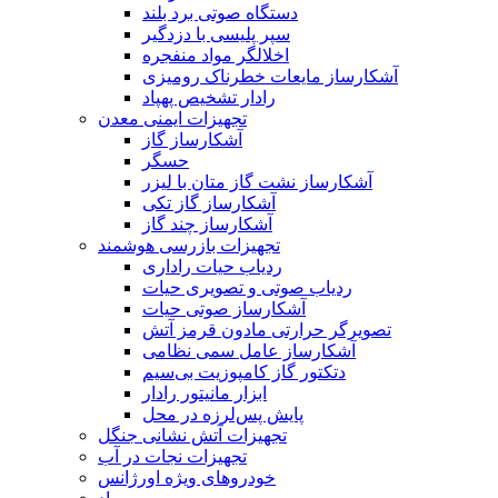
دستگاه صوتی برد بلند
سپر پلیسی با دزدگیر
اخلالگر مواد منفجره
آشکارساز مایعات خطرناک رومیزی
رادار تشخیص پهپاد
تجهیزات ایمنی معدن
آشکارساز گاز
حسگر
آشکارساز نشت گاز متان با لیزر
آشکارساز گاز تکی
آشکارساز چند گاز
تجهیزات بازرسی هوشمند
ردیاب حیات راداری
ردیاب صوتی و تصویری حیات
آشکارساز صوتی حیات
تصویرگر حرارتی مادون قرمز آتش
آشکارساز عامل سمی نظامی
دتکتور گاز کامپوزیت بی‌سیم
ابزار مانیتور رادار
پایش پس‌لرزه در محل
تجهیزات آتش نشانی جنگل
تجهیزات نجات در آب
خودروهای ویژه اورژانس