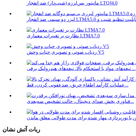
مانیتور پس‌لرزه (شیب‌دار) ضد انفجار LTQJ4.0
نظارت بر تغییرات معماری LTMA7.0
ردیاب صوتی و تصویری حیات وحش V5
تیغه‌های مواد با استحکام بالا، تیغه‌های هیدرولیک برقی ...
عملیات کارآمد اطفاء حریق، ضدعفونی کردن، قط...
فناوری پخش صدای دیجیتال، حالت تشخیص سه‌بعدی...
ن با نورپردازی مهار شده برای مدت طولانی معلق ماندن
ربات آتش نشان