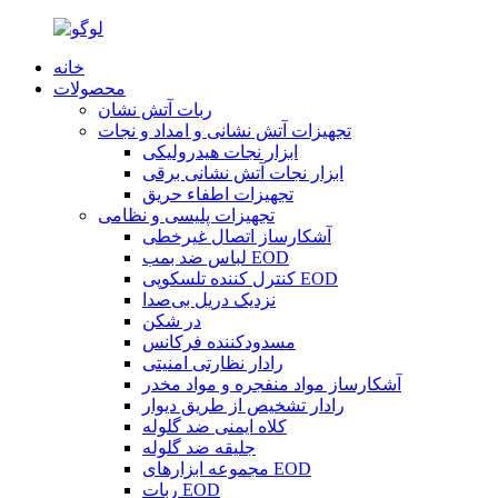
خانه
محصولات
ربات آتش نشان
تجهیزات آتش نشانی و امداد و نجات
ابزار نجات هیدرولیکی
ابزار نجات آتش نشانی برقی
تجهیزات اطفاء حریق
تجهیزات پلیسی و نظامی
آشکارساز اتصال غیرخطی
لباس ضد بمب EOD
کنترل کننده تلسکوپی EOD
نزدیک دریل بی‌صدا
در شکن
مسدودکننده فرکانس
رادار نظارتی امنیتی
آشکارساز مواد منفجره و مواد مخدر
رادار تشخیص از طریق دیوار
کلاه ایمنی ضد گلوله
جلیقه ضد گلوله
مجموعه ابزارهای EOD
ربات EOD