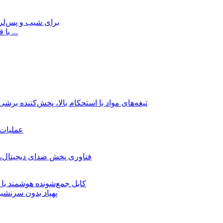
لیزر دو سیمی ضد انفجار LTMA5.0 با قابلیت تنظیم شیب و ...
پهپاد بدون سرنشی