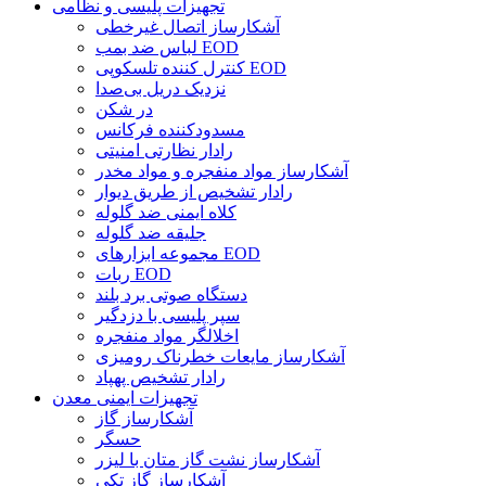
تجهیزات پلیسی و نظامی
آشکارساز اتصال غیرخطی
لباس ضد بمب EOD
کنترل کننده تلسکوپی EOD
نزدیک دریل بی‌صدا
در شکن
مسدودکننده فرکانس
رادار نظارتی امنیتی
آشکارساز مواد منفجره و مواد مخدر
رادار تشخیص از طریق دیوار
کلاه ایمنی ضد گلوله
جلیقه ضد گلوله
مجموعه ابزارهای EOD
ربات EOD
دستگاه صوتی برد بلند
سپر پلیسی با دزدگیر
اخلالگر مواد منفجره
آشکارساز مایعات خطرناک رومیزی
رادار تشخیص پهپاد
تجهیزات ایمنی معدن
آشکارساز گاز
حسگر
آشکارساز نشت گاز متان با لیزر
آشکارساز گاز تکی