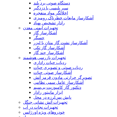
دستگاه صوتی برد بلند
سپر پلیسی با دزدگیر
اخلالگر مواد منفجره
آشکارساز مایعات خطرناک رومیزی
رادار تشخیص پهپاد
تجهیزات ایمنی معدن
آشکارساز گاز
حسگر
آشکارساز نشت گاز متان با لیزر
آشکارساز گاز تکی
آشکارساز چند گاز
تجهیزات بازرسی هوشمند
ردیاب حیات راداری
ردیاب صوتی و تصویری حیات
آشکارساز صوتی حیات
تصویرگر حرارتی مادون قرمز آتش
آشکارساز عامل سمی نظامی
دتکتور گاز کامپوزیت بی‌سیم
ابزار مانیتور رادار
پایش پس‌لرزه در محل
تجهیزات آتش نشانی جنگل
تجهیزات نجات در آب
خودروهای ویژه اورژانس