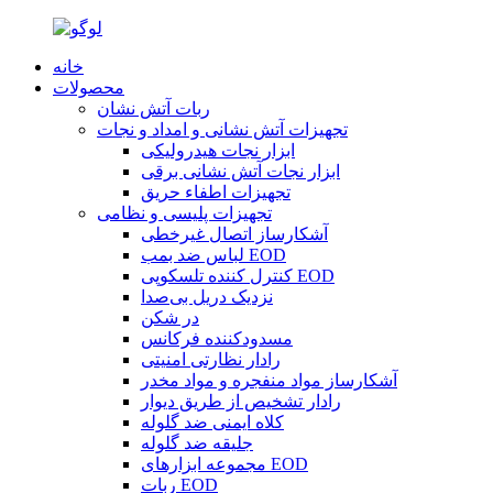
خانه
محصولات
ربات آتش نشان
تجهیزات آتش نشانی و امداد و نجات
ابزار نجات هیدرولیکی
ابزار نجات آتش نشانی برقی
تجهیزات اطفاء حریق
تجهیزات پلیسی و نظامی
آشکارساز اتصال غیرخطی
لباس ضد بمب EOD
کنترل کننده تلسکوپی EOD
نزدیک دریل بی‌صدا
در شکن
مسدودکننده فرکانس
رادار نظارتی امنیتی
آشکارساز مواد منفجره و مواد مخدر
رادار تشخیص از طریق دیوار
کلاه ایمنی ضد گلوله
جلیقه ضد گلوله
مجموعه ابزارهای EOD
ربات EOD