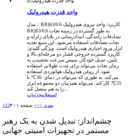
واحد قدرت هیدرولیک
مدل：BJQ63/0.6 کاربرد: واحد نیروی هیدرولیک
BJQ63/0.6 به طور گسترده در زمینه نجات
تصادفات رانندگی، امدادرسانی در بلایای زلزله و
نجات تصادفات استفاده می‌شود. این منبع تغذیه
ابزار ورود اجباری هیدرولیک است. ویژگی کلیدی:
کاربرد گسترده خروجی فشار دو مرحله‌ای بالا و
پایین، تبدیل خودکار، سپس سرعت بخشیدن به
زمان نجات می‌تواند برای مدت طولانی استفاده
شود. از روغن هیدرولیک هوانوردی استفاده
می‌کند، به طوری که می‌تواند در دمای -30℃ تا
55℃ کار کند. می‌تواند همزمان دو مجموعه ابزار
را به هم متصل کند...
استعلام
جزئیات
بعدی >
>>
صفحه ۱ / ۳
3
2
1
چشم‌انداز: تبدیل شدن به یک رهبر
مستمر در تجهیزات امنیتی جهانی