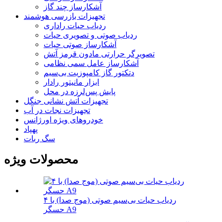
آشکارساز چند گاز
تجهیزات بازرسی هوشمند
ردیاب حیات راداری
ردیاب صوتی و تصویری حیات
آشکارساز صوتی حیات
تصویرگر حرارتی مادون قرمز آتش
آشکارساز عامل سمی نظامی
دتکتور گاز کامپوزیت بی‌سیم
ابزار مانیتور رادار
پایش پس‌لرزه در محل
تجهیزات آتش نشانی جنگل
تجهیزات نجات در آب
خودروهای ویژه اورژانس
پهپاد
سگ ربات
محصولات ویژه
ردیاب حیات بی‌سیم صوتی (موج صدا) با ۴
حسگر A9