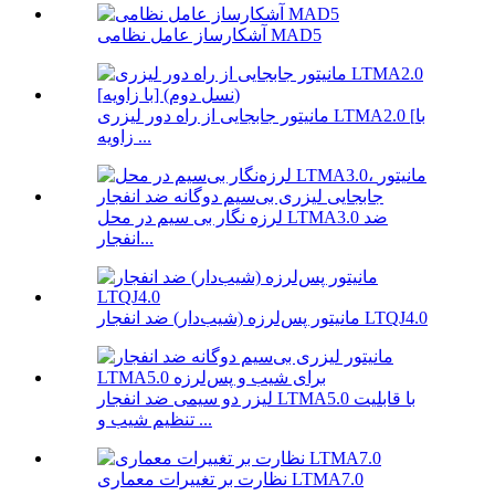
آشکارساز عامل نظامی MAD5
مانیتور جابجایی از راه دور لیزری LTMA2.0 [با
زاویه ...
لرزه نگار بی سیم در محل LTMA3.0 ضد
انفجار...
مانیتور پس‌لرزه (شیب‌دار) ضد انفجار LTQJ4.0
لیزر دو سیمی ضد انفجار LTMA5.0 با قابلیت
تنظیم شیب و ...
نظارت بر تغییرات معماری LTMA7.0