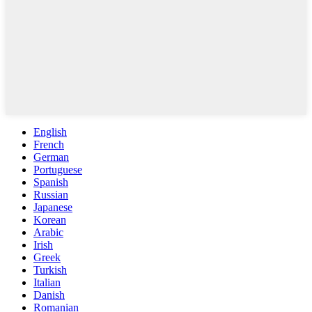
English
French
German
Portuguese
Spanish
Russian
Japanese
Korean
Arabic
Irish
Greek
Turkish
Italian
Danish
Romanian