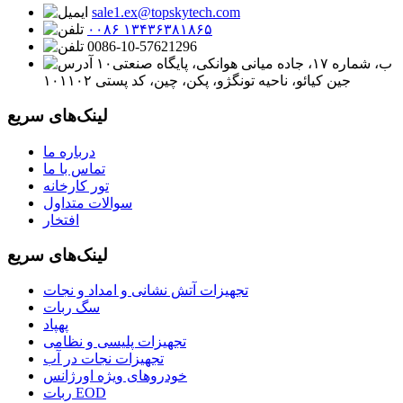
sale1.ex@topskytech.com
۰۰۸۶ ۱۳۴۳۶۳۸۱۸۶۵
0086-10-57621296
۱۰ب، شماره ۱۷، جاده میانی هوانکی، پایگاه صنعتی
جین کیائو، ناحیه تونگژو، پکن، چین، کد پستی ۱۰۱۱۰۲
لینک‌های سریع
درباره ما
تماس با ما
تور کارخانه
سوالات متداول
افتخار
لینک‌های سریع
تجهیزات آتش نشانی و امداد و نجات
سگ ربات
پهپاد
تجهیزات پلیسی و نظامی
تجهیزات نجات در آب
خودروهای ویژه اورژانس
ربات EOD