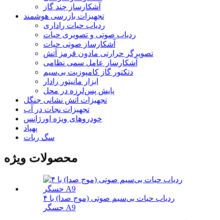
آشکارساز چند گاز
تجهیزات بازرسی هوشمند
ردیاب حیات راداری
ردیاب صوتی و تصویری حیات
آشکارساز صوتی حیات
تصویرگر حرارتی مادون قرمز آتش
آشکارساز عامل سمی نظامی
دتکتور گاز کامپوزیت بی‌سیم
ابزار مانیتور رادار
پایش پس‌لرزه در محل
تجهیزات آتش نشانی جنگل
تجهیزات نجات در آب
خودروهای ویژه اورژانس
پهپاد
سگ ربات
محصولات ویژه
ردیاب حیات بی‌سیم صوتی (موج صدا) با ۴
حسگر A9