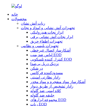
خانه
محصولات
ربات آتش نشان
تجهیزات آتش نشانی و امداد و نجات
ابزار نجات هیدرولیکی
ابزار نجات آتش نشانی برقی
تجهیزات اطفاء حریق
تجهیزات پلیسی و نظامی
آشکارساز اتصال غیرخطی
لباس ضد بمب EOD
کنترل کننده تلسکوپی EOD
نزدیک دریل بی‌صدا
در شکن
مسدودکننده فرکانس
رادار نظارتی امنیتی
آشکارساز مواد منفجره و مواد مخدر
رادار تشخیص از طریق دیوار
کلاه ایمنی ضد گلوله
جلیقه ضد گلوله
مجموعه ابزارهای EOD
ربات EOD