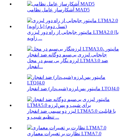
آشکارساز عامل نظامی MAD5
مانیتور جابجایی از راه دور لیزری LTMA2.0 [با
زاویه ...
لرزه نگار بی سیم در محل LTMA3.0 ضد
انفجار...
مانیتور پس‌لرزه (شیب‌دار) ضد انفجار LTQJ4.0
لیزر دو سیمی ضد انفجار LTMA5.0 با قابلیت
تنظیم شیب و ...
نظارت بر تغییرات معماری LTMA7.0