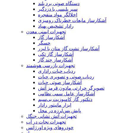
دستگاه صوتی برد بلند
سپر پلیسی با دزدگیر
اخلالگر مواد منفجره
آشکارساز مایعات خطرناک رومیزی
رادار تشخیص پهپاد
تجهیزات ایمنی معدن
آشکارساز گاز
حسگر
آشکارساز نشت گاز متان با لیزر
آشکارساز گاز تکی
آشکارساز چند گاز
تجهیزات بازرسی هوشمند
ردیاب حیات راداری
ردیاب صوتی و تصویری حیات
آشکارساز صوتی حیات
تصویرگر حرارتی مادون قرمز آتش
آشکارساز عامل سمی نظامی
دتکتور گاز کامپوزیت بی‌سیم
ابزار مانیتور رادار
پایش پس‌لرزه در محل
تجهیزات آتش نشانی جنگل
تجهیزات نجات در آب
خودروهای ویژه اورژانس