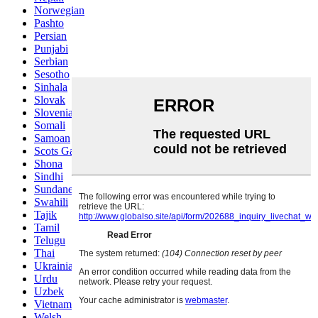
Norwegian
Pashto
Persian
Punjabi
Serbian
Sesotho
Sinhala
Slovak
Slovenian
Somali
Samoan
Scots Gaelic
Shona
Sindhi
Sundanese
Swahili
Tajik
Tamil
Telugu
Thai
Ukrainian
Urdu
Uzbek
Vietnamese
Welsh