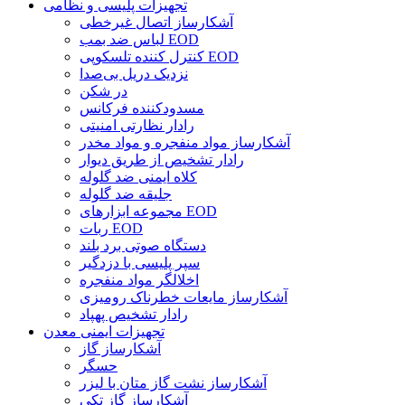
تجهیزات پلیسی و نظامی
آشکارساز اتصال غیرخطی
لباس ضد بمب EOD
کنترل کننده تلسکوپی EOD
نزدیک دریل بی‌صدا
در شکن
مسدودکننده فرکانس
رادار نظارتی امنیتی
آشکارساز مواد منفجره و مواد مخدر
رادار تشخیص از طریق دیوار
کلاه ایمنی ضد گلوله
جلیقه ضد گلوله
مجموعه ابزارهای EOD
ربات EOD
دستگاه صوتی برد بلند
سپر پلیسی با دزدگیر
اخلالگر مواد منفجره
آشکارساز مایعات خطرناک رومیزی
رادار تشخیص پهپاد
تجهیزات ایمنی معدن
آشکارساز گاز
حسگر
آشکارساز نشت گاز متان با لیزر
آشکارساز گاز تکی