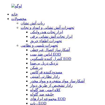
خانه
محصولات
ربات آتش نشان
تجهیزات آتش نشانی و امداد و نجات
ابزار نجات هیدرولیکی
ابزار نجات آتش نشانی برقی
تجهیزات اطفاء حریق
تجهیزات پلیسی و نظامی
آشکارساز اتصال غیرخطی
لباس ضد بمب EOD
کنترل کننده تلسکوپی EOD
نزدیک دریل بی‌صدا
در شکن
مسدودکننده فرکانس
رادار نظارتی امنیتی
آشکارساز مواد منفجره و مواد مخدر
رادار تشخیص از طریق دیوار
کلاه ایمنی ضد گلوله
جلیقه ضد گلوله
مجموعه ابزارهای EOD
ربات EOD