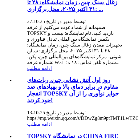
زغال سنگ چین، زمان نمایشگاه: ۲۸ تا
۳۱ اکتبر ۲۰۲۵، محل برگزاری: ...
توسط مدیر در تاریخ 25-10-27
صمیمانه از شما دعوت می‌کنیم از غرفه
TOPSKY بازدید کنید. نام نمایشگاه: بیست و
یکمین نمایشگاه بین‌المللی تبادل فناوری و
تجهیزات معدن زغال سنگ چین، زمان نمایشگاه:
۲۸ تا ۳۱ اکتبر ۲۰۲۵، محل برگزاری: سالن
شونی، مرکز نمایشگاه‌های بین‌المللی چین، پکن،
شماره غرفه: W3115، شماره تلفن تماس: ۱۸...
ادامه مطلب
روز اول آتش نشانی چین، ربات‌های
مقاوم در برابر دمای بالا و پهپادهای ضد
انفجار TOPSKY جوایز نوآوری را از آن
خود کردند!
توسط مدیر در تاریخ 25-10-13
https://mp.weixin.qq.com/s/DDwZg8m9ptTMT1LwTZ
ادامه مطلب
TOPSKY در نمایشگاه CHINA FIRE