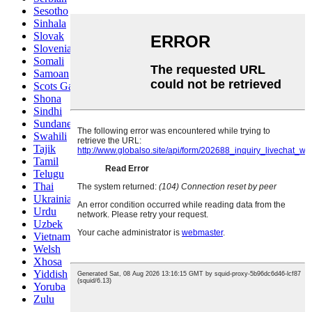
Sesotho
Sinhala
Slovak
Slovenian
Somali
Samoan
Scots Gaelic
Shona
Sindhi
Sundanese
Swahili
Tajik
Tamil
Telugu
Thai
Ukrainian
Urdu
Uzbek
Vietnamese
Welsh
Xhosa
Yiddish
Yoruba
Zulu