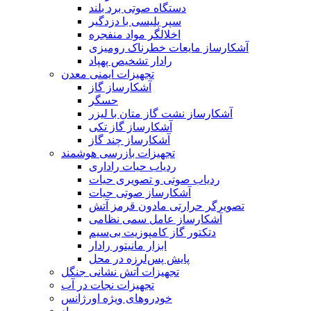
دستگاه صوتی برد بلند
سپر پلیسی با دزدگیر
اخلالگر مواد منفجره
آشکارساز مایعات خطرناک رومیزی
رادار تشخیص پهپاد
تجهیزات ایمنی معدن
آشکارساز گاز
حسگر
آشکارساز نشت گاز متان با لیزر
آشکارساز گاز تکی
آشکارساز چند گاز
تجهیزات بازرسی هوشمند
ردیاب حیات راداری
ردیاب صوتی و تصویری حیات
آشکارساز صوتی حیات
تصویرگر حرارتی مادون قرمز آتش
آشکارساز عامل سمی نظامی
دتکتور گاز کامپوزیت بی‌سیم
ابزار مانیتور رادار
پایش پس‌لرزه در محل
تجهیزات آتش نشانی جنگل
تجهیزات نجات در آب
خودروهای ویژه اورژانس