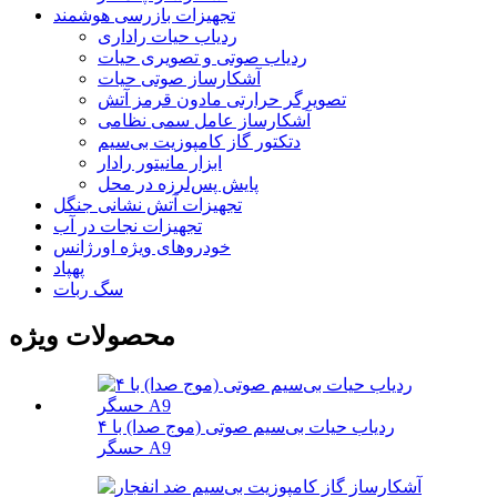
تجهیزات بازرسی هوشمند
ردیاب حیات راداری
ردیاب صوتی و تصویری حیات
آشکارساز صوتی حیات
تصویرگر حرارتی مادون قرمز آتش
آشکارساز عامل سمی نظامی
دتکتور گاز کامپوزیت بی‌سیم
ابزار مانیتور رادار
پایش پس‌لرزه در محل
تجهیزات آتش نشانی جنگل
تجهیزات نجات در آب
خودروهای ویژه اورژانس
پهپاد
سگ ربات
محصولات ویژه
ردیاب حیات بی‌سیم صوتی (موج صدا) با ۴
حسگر A9