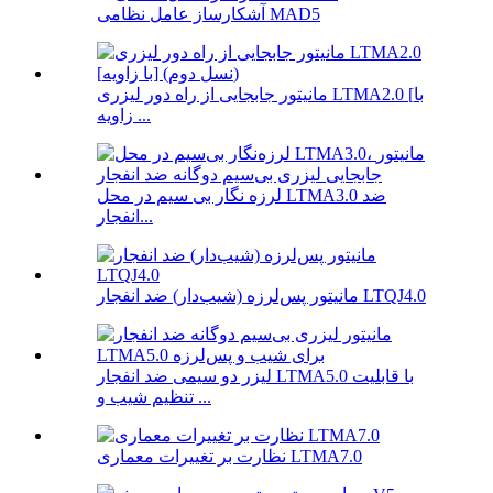
آشکارساز عامل نظامی MAD5
مانیتور جابجایی از راه دور لیزری LTMA2.0 [با
زاویه ...
لرزه نگار بی سیم در محل LTMA3.0 ضد
انفجار...
مانیتور پس‌لرزه (شیب‌دار) ضد انفجار LTQJ4.0
لیزر دو سیمی ضد انفجار LTMA5.0 با قابلیت
تنظیم شیب و ...
نظارت بر تغییرات معماری LTMA7.0