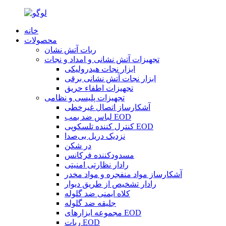
خانه
محصولات
ربات آتش نشان
تجهیزات آتش نشانی و امداد و نجات
ابزار نجات هیدرولیکی
ابزار نجات آتش نشانی برقی
تجهیزات اطفاء حریق
تجهیزات پلیسی و نظامی
آشکارساز اتصال غیرخطی
لباس ضد بمب EOD
کنترل کننده تلسکوپی EOD
نزدیک دریل بی‌صدا
در شکن
مسدودکننده فرکانس
رادار نظارتی امنیتی
آشکارساز مواد منفجره و مواد مخدر
رادار تشخیص از طریق دیوار
کلاه ایمنی ضد گلوله
جلیقه ضد گلوله
مجموعه ابزارهای EOD
ربات EOD