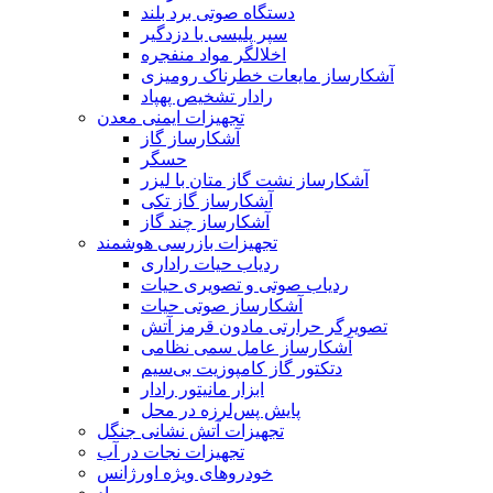
دستگاه صوتی برد بلند
سپر پلیسی با دزدگیر
اخلالگر مواد منفجره
آشکارساز مایعات خطرناک رومیزی
رادار تشخیص پهپاد
تجهیزات ایمنی معدن
آشکارساز گاز
حسگر
آشکارساز نشت گاز متان با لیزر
آشکارساز گاز تکی
آشکارساز چند گاز
تجهیزات بازرسی هوشمند
ردیاب حیات راداری
ردیاب صوتی و تصویری حیات
آشکارساز صوتی حیات
تصویرگر حرارتی مادون قرمز آتش
آشکارساز عامل سمی نظامی
دتکتور گاز کامپوزیت بی‌سیم
ابزار مانیتور رادار
پایش پس‌لرزه در محل
تجهیزات آتش نشانی جنگل
تجهیزات نجات در آب
خودروهای ویژه اورژانس