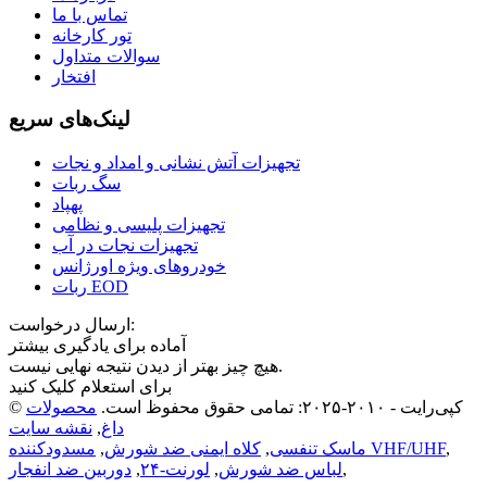
تماس با ما
تور کارخانه
سوالات متداول
افتخار
لینک‌های سریع
تجهیزات آتش نشانی و امداد و نجات
سگ ربات
پهپاد
تجهیزات پلیسی و نظامی
تجهیزات نجات در آب
خودروهای ویژه اورژانس
ربات EOD
ارسال درخواست:
آماده برای یادگیری بیشتر
هیچ چیز بهتر از دیدن نتیجه نهایی نیست.
برای استعلام کلیک کنید
© کپی‌رایت - ۲۰۱۰-۲۰۲۵: تمامی حقوق محفوظ است.
محصولات
داغ
,
نقشه سایت
,
مسدودکننده VHF/UHF
ماسک تنفسی
,
کلاه ایمنی ضد شورش
,
,
لباس ضد شورش
,
لورنت-۲۴
,
دوربین ضد انفجار