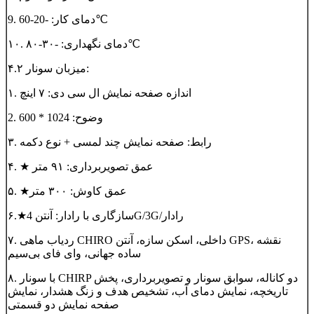
9. دمای کار: -20-60℃
۱۰. دمای نگهداری: -۳۰-۸۰℃
۴.۲ میزبان سونار:
۱. اندازه صفحه نمایش ال سی دی: ۷ اینچ
2. وضوح: 1024 * 600
۳. رابط: صفحه نمایش چند لمسی + نوع دکمه
۴. ★ عمق تصویربرداری: ۹۱ متر
۵. ★عمق کاوش: ۳۰۰ متر
۶.★سازگاری با رادار: آنتن 4G/3G/رادار
۷. ردیاب ماهی CHIRO داخلی، اسکن سازه، آنتن GPS، نقشه
ساده جهانی، وای فای بی‌سیم
۸. با سونار CHIRP دو کاناله، سوابق سونار و تصویربرداری، پخش
تاریخچه، نمایش دمای آب، تشخیص هدف و زنگ هشدار، نمایش
صفحه نمایش دو قسمتی