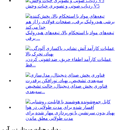
ردیاب صوتی و تصویری حیات وحش V5
تیغه‌های مواد با استحکام بالا، تیغه‌های هیدرولیک
برقی ...
عملیات کارآمد اطفاء حریق، ضدعفونی کردن،
قط...
فناوری پخش صدای دیجیتال، حالت تشخیص
سه‌بعدی...
پهپاد بدون سرنشین با نورپردازی مهار شده برای
مدت طولانی معلق ماندن
ردیاب حیات سونار زیر آب