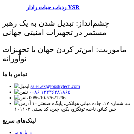
ردیاب حیات رادار YSR
چشم‌انداز: تبدیل شدن به یک رهبر
مستمر در تجهیزات امنیتی جهانی
ماموریت: امن‌تر کردن جهان با تجهیزات
نوآورانه
تماس با ما
sale1.ex@topskytech.com
۰۰۸۶ ۱۳۴۳۶۳۸۱۸۶۵
0086-10-57621296
۱۰ب، شماره ۱۷، جاده میانی هوانکی، پایگاه صنعتی
جین کیائو، ناحیه تونگژو، پکن، چین، کد پستی ۱۰۱۱۰۲
لینک‌های سریع
درباره ما