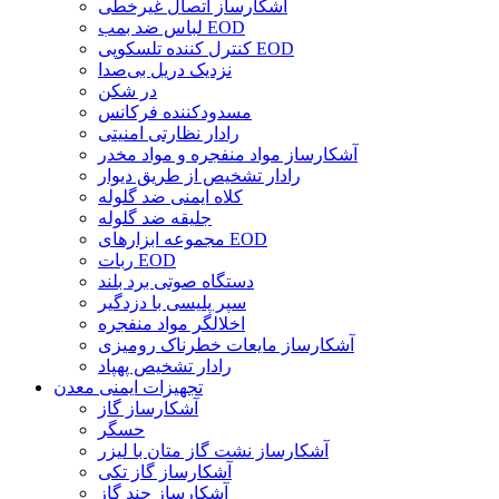
آشکارساز اتصال غیرخطی
لباس ضد بمب EOD
کنترل کننده تلسکوپی EOD
نزدیک دریل بی‌صدا
در شکن
مسدودکننده فرکانس
رادار نظارتی امنیتی
آشکارساز مواد منفجره و مواد مخدر
رادار تشخیص از طریق دیوار
کلاه ایمنی ضد گلوله
جلیقه ضد گلوله
مجموعه ابزارهای EOD
ربات EOD
دستگاه صوتی برد بلند
سپر پلیسی با دزدگیر
اخلالگر مواد منفجره
آشکارساز مایعات خطرناک رومیزی
رادار تشخیص پهپاد
تجهیزات ایمنی معدن
آشکارساز گاز
حسگر
آشکارساز نشت گاز متان با لیزر
آشکارساز گاز تکی
آشکارساز چند گاز